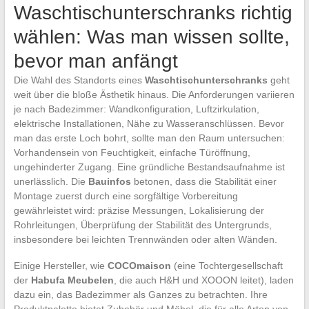
Waschtischunterschranks richtig
wählen: Was man wissen sollte,
bevor man anfängt
Die Wahl des Standorts eines
Waschtischunterschranks
geht
weit über die bloße Ästhetik hinaus. Die Anforderungen variieren
je nach Badezimmer: Wandkonfiguration, Luftzirkulation,
elektrische Installationen, Nähe zu Wasseranschlüssen. Bevor
man das erste Loch bohrt, sollte man den Raum untersuchen:
Vorhandensein von Feuchtigkeit, einfache Türöffnung,
ungehinderter Zugang. Eine gründliche Bestandsaufnahme ist
unerlässlich. Die
Bauinfos
betonen, dass die Stabilität einer
Montage zuerst durch eine sorgfältige Vorbereitung
gewährleistet wird: präzise Messungen, Lokalisierung der
Rohrleitungen, Überprüfung der Stabilität des Untergrunds,
insbesondere bei leichten Trennwänden oder alten Wänden.
Einige Hersteller, wie
COCOmaison
(eine Tochtergesellschaft
der
Habufa Meubelen
, die auch H&H und XOOON leitet), laden
dazu ein, das Badezimmer als Ganzes zu betrachten. Ihre
Produktpalette bietet Zubehör und Möbel, die für alle Arten von