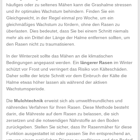
häufiges oder zu seltenes Mähen kann die Grashalme stressen
und ihr optimales Wachstum behindern. Finden Sie ein
Gleichgewicht, in der Regel einmal pro Woche, um ein
gleichmäßiges Wachstum zu fördern, ohne den Rasen zu
überlasten. Dies bedeutet, dass Sie bei einem Schnitt niemals
mehr als ein Drittel der Länge der Halme entfernen sollten, um
den Rasen nicht zu traumatisieren.
In der Winterzeit sollte das Mähen an die klimatischen
Bedingungen angepasst werden. Ein
längerer Rasen
im Winter
schützt vor Frost und verringert das Risiko von Kälteschäden.
Daher sollte der letzte Schnitt vor dem Einbruch der Kälte die
Halme etwas höher lassen als während der aktiven
Wachstumsperiode.
Die
Mulchtechnik
erweist sich als umweltfreundliches und
nährendes Verfahren für Ihren Rasen. Diese Methode besteht
darin, die Mähreste auf dem Rasen zu belassen, die sich
zersetzen und die notwendigen Nährstoffe an den Boden
zurückgeben. Stellen Sie sicher, dass Ihr Rasenmäher für diese
Funktion ausgestattet ist oder passen Sie ihn entsprechend an,
um von einem natürlichen Dünger zu profitieren und den Bedarf