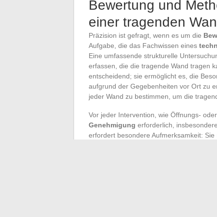
Bewertung und Metho
einer tragenden Wa
Präzision ist gefragt, wenn es um die
Bew
Aufgabe, die das Fachwissen eines
tech
Eine umfassende strukturelle Untersuchun
erfassen, die die tragende Wand tragen 
entscheidend; sie ermöglicht es, die Bes
aufgrund der Gegebenheiten vor Ort zu e
jeder Wand zu bestimmen, um die tragend
Vor jeder Intervention, wie Öffnungs- ode
Genehmigung
erforderlich, insbesonder
erfordert besondere Aufmerksamkeit: Sie
Integrität der gesamten Struktur zu wahr
und Qualifikation führen diese sensiblen 
zehnjährige Garantie
, die die Qualität 
Die Frage der
Kosten
spielt ebenfalls ei
eine tragende Wand betrifft. Die Erstellu
Fachmann, der die Preise für Abstütz-, Ve
Auftraggeber bei der finanziellen Planun