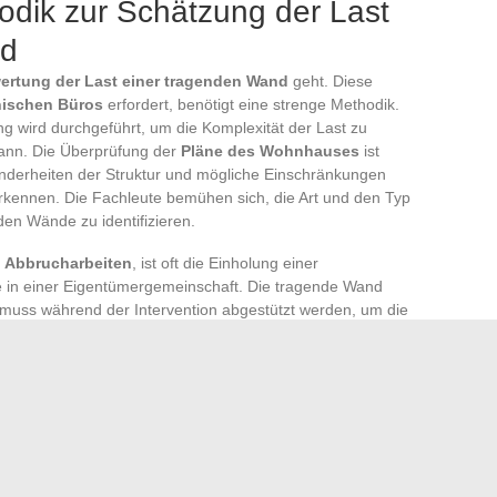
dik zur Schätzung der Last
nd
ertung der Last einer tragenden Wand
geht. Diese
nischen Büros
erfordert, benötigt eine strenge Methodik.
g wird durchgeführt, um die Komplexität der Last zu
kann. Die Überprüfung der
Pläne des Wohnhauses
ist
onderheiten der Struktur und mögliche Einschränkungen
rkennen. Die Fachleute bemühen sich, die Art und den Typ
en Wände zu identifizieren.
r
Abbrucharbeiten
, ist oft die Einholung einer
e in einer Eigentümergemeinschaft. Die tragende Wand
 muss während der Intervention abgestützt werden, um die
en. Maurerunternehmen mit der erforderlichen Erfahrung
Arbeiten durch. Ihre Leistung umfasst in der Regel eine
und Langlebigkeit der durchgeführten Arbeiten sichert.
ne zentrale Rolle im Renovierungs- oder Umbauprojekt, das
ng eines präzisen
Kostenvoranschlags
durch den
rstärkungs- oder Öffnungsarbeiten widerspiegelt, leitet den
g seines Projekts. Die Transparenz der Schätzungen und die