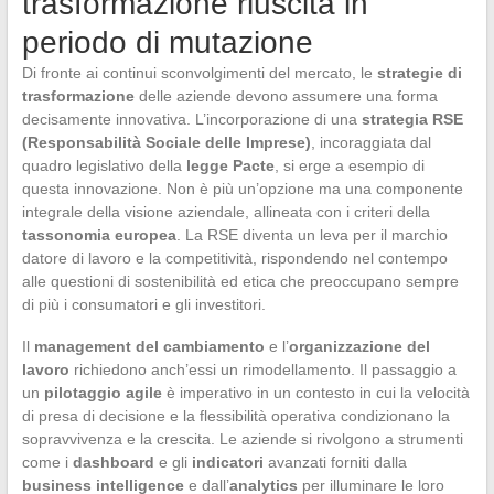
trasformazione riuscita in
periodo di mutazione
Di fronte ai continui sconvolgimenti del mercato, le
strategie di
trasformazione
delle aziende devono assumere una forma
decisamente innovativa. L’incorporazione di una
strategia RSE
(Responsabilità Sociale delle Imprese)
, incoraggiata dal
quadro legislativo della
legge Pacte
, si erge a esempio di
questa innovazione. Non è più un’opzione ma una componente
integrale della visione aziendale, allineata con i criteri della
tassonomia europea
. La RSE diventa un leva per il marchio
datore di lavoro e la competitività, rispondendo nel contempo
alle questioni di sostenibilità ed etica che preoccupano sempre
di più i consumatori e gli investitori.
Il
management del cambiamento
e l’
organizzazione del
lavoro
richiedono anch’essi un rimodellamento. Il passaggio a
un
pilotaggio agile
è imperativo in un contesto in cui la velocità
di presa di decisione e la flessibilità operativa condizionano la
sopravvivenza e la crescita. Le aziende si rivolgono a strumenti
come i
dashboard
e gli
indicatori
avanzati forniti dalla
business intelligence
e dall’
analytics
per illuminare le loro