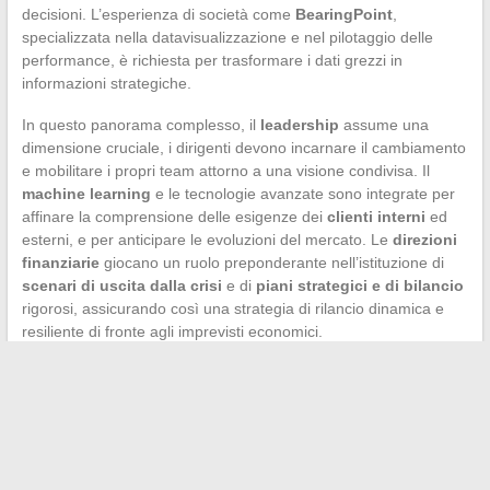
decisioni. L’esperienza di società come
BearingPoint
,
specializzata nella datavisualizzazione e nel pilotaggio delle
performance, è richiesta per trasformare i dati grezzi in
informazioni strategiche.
In questo panorama complesso, il
leadership
assume una
dimensione cruciale, i dirigenti devono incarnare il cambiamento
e mobilitare i propri team attorno a una visione condivisa. Il
machine learning
e le tecnologie avanzate sono integrate per
affinare la comprensione delle esigenze dei
clienti interni
ed
esterni, e per anticipare le evoluzioni del mercato. Le
direzioni
finanziarie
giocano un ruolo preponderante nell’istituzione di
scenari di uscita dalla crisi
e di
piani strategici e di bilancio
rigorosi, assicurando così una strategia di rilancio dinamica e
resiliente di fronte agli imprevisti economici.
←
Comprendere le categorie di potenza fiscale delle auto
Coltivare erbe aromatiche in uno spazio ridotto
→