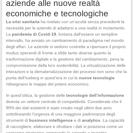
aziende alle nuove realtà
economiche e tecnologiche
La crisi sanitaria
ha rivelato con un’acuità senza precedenti la
necessità per le aziende di adattarsi a una realtà in mutamento.
La
pandemia di Covid-19
, lontana dall’essere un semplice
intervallo, ha avviato un cambiamento di paradigma nel mondo
degli affari. Le aziende si vedono costrette a ripensare il proprio
modus operandi di fronte a sfide tanto diverse quanto la
trasformazione digitale e la gestione del cambiamento, pena la
compromissione della loro sostenibilità. La virtualizzazione delle
interazioni e la dematerializzazione dei processi non sono che la
punta dell’iceberg in quest’era in cui le
nuove tecnologie
ridisegnano le mappe del potere economico.
In quest’ottica, la gestione delle
tecnologie dell’informazione
diventa un vettore centrale di competitività. Considerate che il
90% dei dati esistenti è stato creato negli ultimi due anni,
sottolineando l’urgenza di una maggiore padronanza degli
strumenti di
business intelligence
e di
analytics
. La capacità
di raccogliere, elaborare e sfruttare i dati si posiziona come un
vantaggio strategico, spingendo le aziende a investire