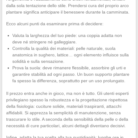
dalla sola tentazione dello stile. Prendersi cura del proprio arco
plantare significa anticipare il benessere durante la camminata.
Ecco alcuni punti da esaminare prima di decidere:
Valuta la larghezza del tuo piede: una coppia adatta non
deve né stringere né galleggiare.
Controlla la qualità dei materiali: pelle naturale, suola
anatomica in sughero, lattice… ogni elemento influisce sulla
solidità e sulla sensazione.
Prova la suola: deve rimanere flessibile, assorbire gli urti e
garantire stabilità ad ogni passo. Un buon supporto plantare
fa spesso la differenza, soprattutto per un uso prolungato.
Il prezzo entra anche in gioco, ma non è tutto. Gli utenti esperti
privilegiano spesso la robustezza e la progettazione rispettosa
della fisiologia: cuciture solide, materiali traspiranti, attacchi
affidabili. Si apprezza la semplicità di manutenzione, senza
trascurare lo stile. A seconda della sensibilità della pelle o della
necessità di cure particolari, alcuni dettagli diventano decisivi.
Infine, adatta la tua scelta alla tua quotidianità: lunghe ore in