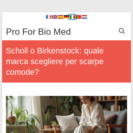
Pro For Bio Med
Scholl o Birkenstock: quale
marca scegliere per scarpe
comode?