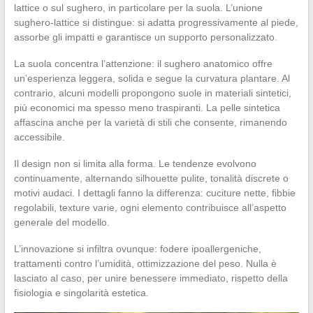
lattice o sul sughero, in particolare per la suola. L’unione
sughero-lattice si distingue: si adatta progressivamente al piede,
assorbe gli impatti e garantisce un supporto personalizzato.
La suola concentra l’attenzione: il sughero anatomico offre
un’esperienza leggera, solida e segue la curvatura plantare. Al
contrario, alcuni modelli propongono suole in materiali sintetici,
più economici ma spesso meno traspiranti. La pelle sintetica
affascina anche per la varietà di stili che consente, rimanendo
accessibile.
Il design non si limita alla forma. Le tendenze evolvono
continuamente, alternando silhouette pulite, tonalità discrete o
motivi audaci. I dettagli fanno la differenza: cuciture nette, fibbie
regolabili, texture varie, ogni elemento contribuisce all’aspetto
generale del modello.
L’innovazione si infiltra ovunque: fodere ipoallergeniche,
trattamenti contro l’umidità, ottimizzazione del peso. Nulla è
lasciato al caso, per unire benessere immediato, rispetto della
fisiologia e singolarità estetica.