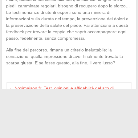
piedi, camminate regolari, bisogno di recupero dopo lo sforzo…
Le testimonianze di utenti esperti sono una miniera di
informazioni sulla durata nel tempo, la prevenzione dei dolori e
la preservazione della salute del piede. Fai attenzione a questi
feedback per trovare la coppia che saprà accompagnare ogni
passo, fedelmente, senza compromessi.
Alla fine del percorso, rimane un criterio ineluttabile: la
sensazione, quella impressione di aver finalmente trovato la
scarpa giusta. E se fosse questo, alla fine, il vero lusso?
←
Noximaison.fr: Test, opinioni e affidabilità del sito di
decorazione online
Anne-Charlène Bezzina e suo marito: la vita segreta di una
coppia riservata
→
Search