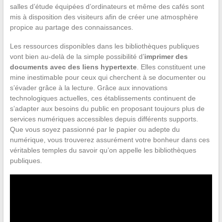
salles d’étude équipées d’ordinateurs et même des cafés sont
mis à disposition des visiteurs afin de créer une atmosphère
propice au partage des connaissances.
Les ressources disponibles dans les bibliothèques publiques
vont bien au-delà de la simple possibilité d’
imprimer des
documents avec des liens hypertexte
. Elles constituent une
mine inestimable pour ceux qui cherchent à se documenter ou
s’évader grâce à la lecture. Grâce aux innovations
technologiques actuelles, ces établissements continuent de
s’adapter aux besoins du public en proposant toujours plus de
services numériques accessibles depuis différents supports.
Que vous soyez passionné par le papier ou adepte du
numérique, vous trouverez assurément votre bonheur dans ces
véritables temples du savoir qu’on appelle les bibliothèques
publiques.