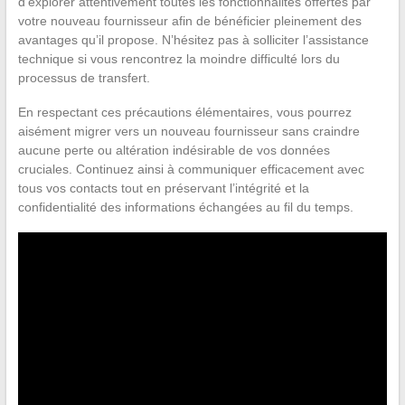
d’explorer attentivement toutes les fonctionnalités offertes par
votre nouveau fournisseur afin de bénéficier pleinement des
avantages qu’il propose. N’hésitez pas à solliciter l’assistance
technique si vous rencontrez la moindre difficulté lors du
processus de transfert.
En respectant ces précautions élémentaires, vous pourrez
aisément migrer vers un nouveau fournisseur sans craindre
aucune perte ou altération indésirable de vos données
cruciales. Continuez ainsi à communiquer efficacement avec
tous vos contacts tout en préservant l’intégrité et la
confidentialité des informations échangées au fil du temps.