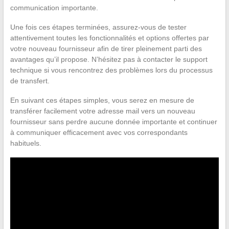
communication importante.
Une fois ces étapes terminées, assurez-vous de tester
attentivement toutes les fonctionnalités et options offertes par
votre nouveau fournisseur afin de tirer pleinement parti des
avantages qu’il propose. N’hésitez pas à contacter le support
technique si vous rencontrez des problèmes lors du processus
de transfert.
En suivant ces étapes simples, vous serez en mesure de
transférer facilement votre adresse mail vers un nouveau
fournisseur sans perdre aucune donnée importante et continuer
à communiquer efficacement avec vos correspondants
habituels.