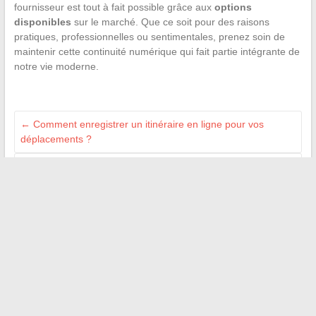
fournisseur est tout à fait possible grâce aux
options
disponibles
sur le marché. Que ce soit pour des raisons
pratiques, professionnelles ou sentimentales, prenez soin de
maintenir cette continuité numérique qui fait partie intégrante de
notre vie moderne.
←
Comment enregistrer un itinéraire en ligne pour vos
déplacements ?
Améliorer l’expérience des lecteurs : Comment créer des
documents imprimés avec des liens hypertextes vers des
ressources en bibliothèques publiques
→
Recherche