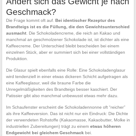
Ändert sich das Gewicht je nach
Geschmack?
Die Frage kommt oft auf.
Bei identischer Rezeptur des
Brandteigs ist es die Füllung, die den Gewichtsunterschied
ausmacht
. Die Schokoladencreme, die reich an Kakao und
manchmal an geschmolzener Schokolade ist, ist dichter als eine
Kaffeecreme. Der Unterschied bleibt bescheiden bei einem
einzelnen Stück, aber er summiert sich bei einer vollständigen
Produktion.
Die Glasur spielt ebenfalls eine Rolle: Eine Schokoladenglasur
wird tendenziell in einer etwas dickeren Schicht aufgetragen als
eine Kaffeeglasur, weil die braune Farbe die
Unregelmäßigkeiten des Brandteigs besser kaschiert. Der
Patissier gibt also manchmal unbewusst etwas mehr dazu.
Im Schaufenster erscheint die Schokoladennonne oft “reicher”
als ihre Kaffeeversion. Das ist nicht nur ein Eindruck: Die Dichte
der verwendeten Rohstoffe (Kakaomasse, Kakaobutter, Molke in
industriellen Zubereitungen) trägt zu einem
etwas höheren
Endgewicht bei gleichem Geschmack
bei.