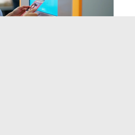
ienda Leclerc: una
zación, no solo un servicio de
ográficos de las tiendas E.Leclerc no solo sirven para
uncionan como un
motor de tráfico y fidelización
para la
fotos y sale con un carrito. Este mecanismo explica en parte
ienda siguen siendo competitivos en comparación con los
 por E.Leclerc ilustra esta lógica: el cliente pide sus
 por email y tiene 48 horas para recoger sus fotos en la
do en línea y el corto plazo fomentan el desplazamiento