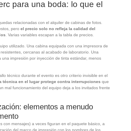
erc para una boda: lo que el
uedas relacionadas con el alquiler de cabinas de fotos.
estos, pero
el precio solo no refleja la calidad del
dos
. Varias variables escapan a la tabla de precios.
quipo utilizado. Una cabina equipada con una impresora de
resistentes, cercanas al acabado de laboratorio. Una
a una impresión por inyección de tinta estándar, menos
lo técnico durante el evento es otro criterio invisible en el
 técnica en el lugar protege contra interrupciones
que
un mal funcionamiento del equipo deja a los invitados frente
ización: elementos a menudo
mento
es con mensajes) a veces figuran en el paquete básico, a
zación del marco de impresión con los nombres de los