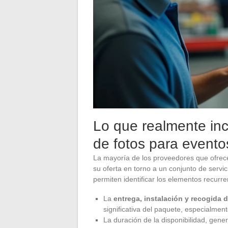
Lo que realmente inc
de fotos para evento
La mayoría de los proveedores que ofrece
su oferta en torno a un conjunto de servic
permiten identificar los elementos recurre
La
entrega, instalación y recogida 
significativa del paquete, especialmen
La duración de la disponibilidad, gen