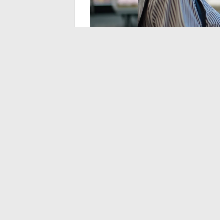
Cabina de fotos en t
herramienta de fideli
impresión
Las cabinas instaladas en los espacios fot
imprimir fotos de vacaciones. También f
marca. El cliente entra para imprimir sus 
por qué los precios por impresión en la t
servicios en línea.
El servicio Click & Collect Express ofrecido
impresiones en línea, recibe un código QR
tienda. La gratuidad del servicio de pedi