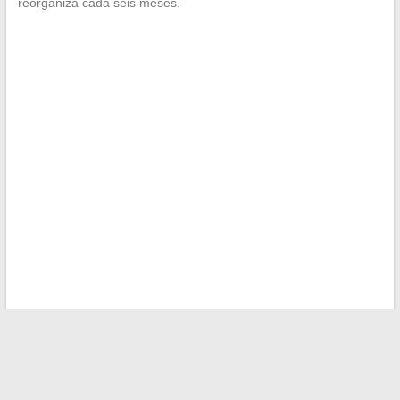
reorganiza cada seis meses.
←
Cómo tener éxito en la búsqueda de alquiler de vivienda:
consejos y trucos esenciales
Todo lo que necesitas saber sobre el precio de alquiler de
una cabina de fotos Leclerc y sus secretos
→