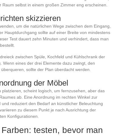
er Raum selbst in einem großen Zimmer eng erscheinen.
richten skizzieren
enden, um die natürlichen Wege zwischen dem Eingang,
r Hauptdurchgang sollte auf einer Breite von mindestens
ieser Test dauert zehn Minuten und verhindert, dass man
estellt.
tsdreieck zwischen Spüle, Kochfeld und Kühlschrank der
g. Wenn eines der drei Elemente dazu zwingt, den
berqueren, sollte der Plan überdacht werden.
Anordnung der Möbel
platzieren, scheint logisch, um fernzusehen, aber das
s Raumes ab. Eine Anordnung im rechten Winkel zur
ld und reduziert den Bedarf an künstlicher Beleuchtung
riieren zu diesem Punkt je nach Ausrichtung der
sten Konfigurationen.
Farben: testen, bevor man