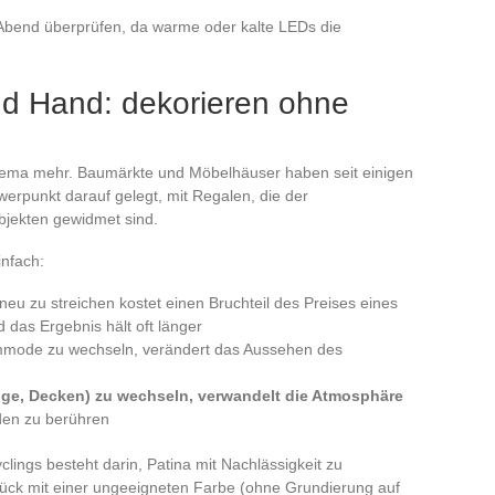
 Abend überprüfen, da warme oder kalte LEDs die
d Hand: dekorieren ohne
thema mehr. Baumärkte und Möbelhäuser haben seit einigen
erpunkt darauf gelegt, mit Regalen, die der
jekten gewidmet sind.
infach:
eu zu streichen kostet einen Bruchteil des Preises eines
 das Ergebnis hält oft länger
Kommode zu wechseln, verändert das Aussehen des
üge, Decken) zu wechseln, verwandelt die Atmosphäre
en zu berühren
lings besteht darin, Patina mit Nachlässigkeit zu
tück mit einer ungeeigneten Farbe (ohne Grundierung auf